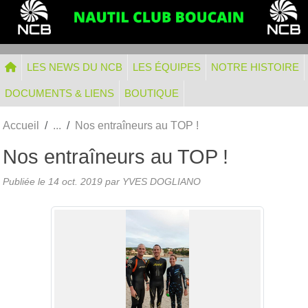
Panneau de gestion des cookies
LES NEWS DU NCB
LES ÉQUIPES
NOTRE HISTOIRE
DOCUMENTS & LIENS
BOUTIQUE
Accueil
Nos entraîneurs au TOP !
Nos entraîneurs au TOP !
Publiée le
14 oct. 2019
par
YVES DOGLIANO