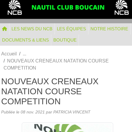
Panneau de gestion des cookies
LES NEWS DU NCB
LES ÉQUIPES
NOTRE HISTOIRE
DOCUMENTS & LIENS
BOUTIQUE
Accueil
NOUVEAUX CRENEAUX NATATION COURSE
COMPETITION
NOUVEAUX CRENEAUX
NATATION COURSE
COMPETITION
Publiée le
08 nov. 2021
par
PATRICIA VINCENT