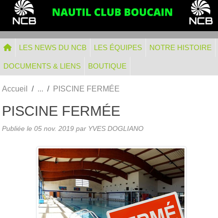
Panneau de gestion des cookies
LES NEWS DU NCB
LES ÉQUIPES
NOTRE HISTOIRE
DOCUMENTS & LIENS
BOUTIQUE
Accueil
PISCINE FERMÉE
PISCINE FERMÉE
Publiée le
05 nov. 2019
par
YVES DOGLIANO