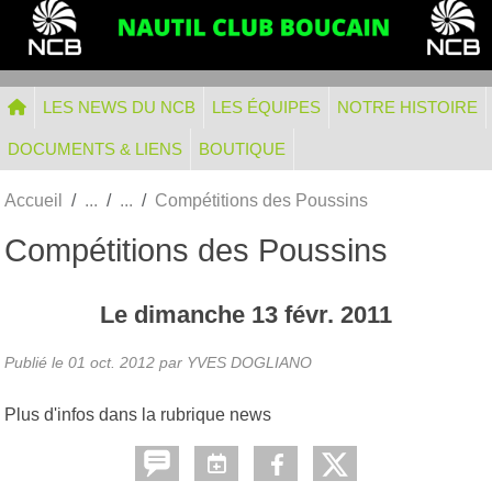
Panneau de gestion des cookies
LES NEWS DU NCB
LES ÉQUIPES
NOTRE HISTOIRE
DOCUMENTS & LIENS
BOUTIQUE
Accueil
Compétitions des Poussins
Compétitions des Poussins
Le
dimanche
13
févr.
2011
Publié le
01 oct. 2012
par
YVES DOGLIANO
Plus d'infos dans la rubrique news