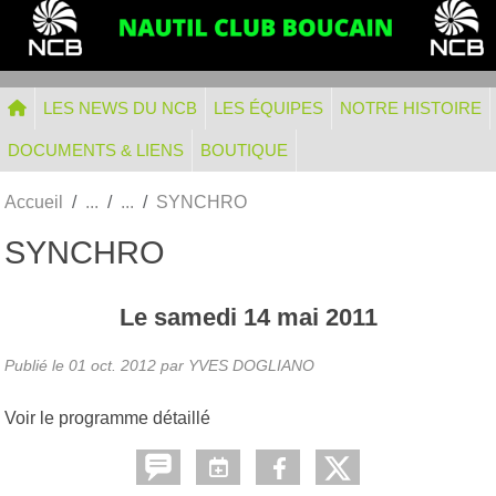
Panneau de gestion des cookies
LES NEWS DU NCB
LES ÉQUIPES
NOTRE HISTOIRE
DOCUMENTS & LIENS
BOUTIQUE
Accueil
SYNCHRO
SYNCHRO
Le
samedi
14
mai
2011
Publié le
01 oct. 2012
par
YVES DOGLIANO
Voir le programme détaillé