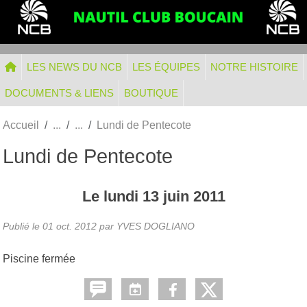
Panneau de gestion des cookies
LES NEWS DU NCB
LES ÉQUIPES
NOTRE HISTOIRE
DOCUMENTS & LIENS
BOUTIQUE
Accueil
Lundi de Pentecote
Lundi de Pentecote
Le
lundi
13
juin
2011
Publié le
01 oct. 2012
par
YVES DOGLIANO
Piscine fermée