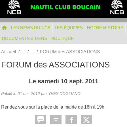
Panneau de gestion des cookies
LES NEWS DU NCB
LES ÉQUIPES
NOTRE HISTOIRE
DOCUMENTS & LIENS
BOUTIQUE
Accueil
FORUM des ASSOCIATIONS
FORUM des ASSOCIATIONS
Le
samedi
10
sept.
2011
Publié le
01 oct. 2012
par
YVES DOGLIANO
Rendez vous sur la place de la mairie de 16h à 19h.