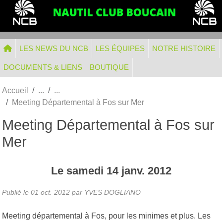
Panneau de gestion des cookies
LES NEWS DU NCB
LES ÉQUIPES
NOTRE HISTOIRE
DOCUMENTS & LIENS
BOUTIQUE
Accueil
Meeting Départemental à Fos sur Mer
Meeting Départemental à Fos sur
Mer
Le
samedi
14
janv.
2012
Publié le
01 oct. 2012
par
YVES DOGLIANO
Meeting départemental à Fos, pour les minimes et plus. Les