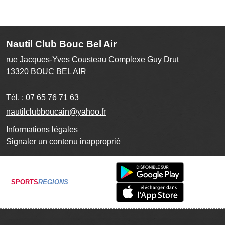
Nautil Club Bouc Bel Air
rue Jacques-Yves Cousteau Complexe Guy Drut
13320
BOUC BEL AIR
Tél. :
07 65 76 71 63
nautilclubboucain@yahoo.fr
Informations légales
Signaler un contenu inapproprié
SPORTS
REGIONS