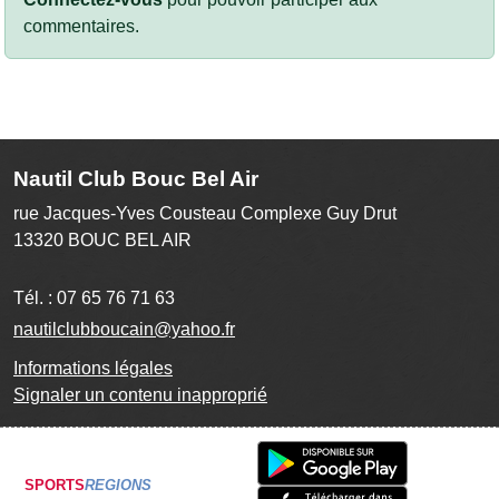
commentaires.
Nautil Club Bouc Bel Air
rue Jacques-Yves Cousteau Complexe Guy Drut
13320
BOUC BEL AIR
Tél. :
07 65 76 71 63
nautilclubboucain@yahoo.fr
Informations légales
Signaler un contenu inapproprié
SPORTS
REGIONS