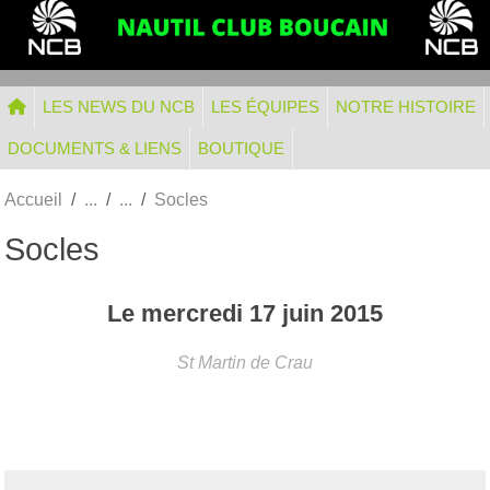
Panneau de gestion des cookies
LES NEWS DU NCB
LES ÉQUIPES
NOTRE HISTOIRE
DOCUMENTS & LIENS
BOUTIQUE
Accueil
Socles
Socles
Le
mercredi
17
juin
2015
St Martin de Crau