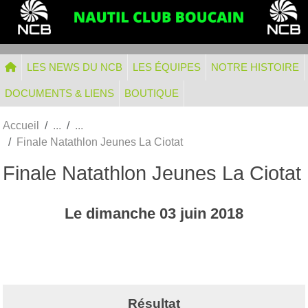
Panneau de gestion des cookies
LES NEWS DU NCB
LES ÉQUIPES
NOTRE HISTOIRE
DOCUMENTS & LIENS
BOUTIQUE
Accueil
Finale Natathlon Jeunes La Ciotat
Finale Natathlon Jeunes La Ciotat
Le
dimanche
03
juin
2018
Résultat