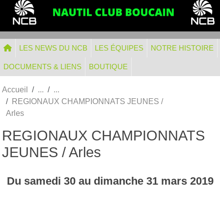
Panneau de gestion des cookies
LES NEWS DU NCB
LES ÉQUIPES
NOTRE HISTOIRE
DOCUMENTS & LIENS
BOUTIQUE
Accueil
REGIONAUX CHAMPIONNATS JEUNES /
Arles
REGIONAUX CHAMPIONNATS
JEUNES / Arles
Du
samedi
30
au
dimanche
31
mars
2019