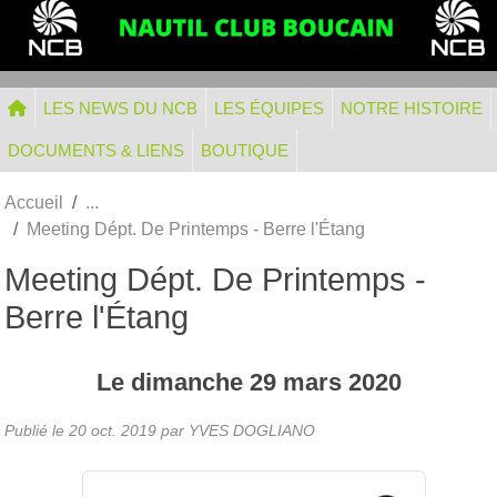
Panneau de gestion des cookies
LES NEWS DU NCB
LES ÉQUIPES
NOTRE HISTOIRE
DOCUMENTS & LIENS
BOUTIQUE
Accueil
Meeting Dépt. De Printemps - Berre l'Étang
Meeting Dépt. De Printemps -
Berre l'Étang
Le
dimanche
29
mars
2020
Publié le
20 oct. 2019
par
YVES DOGLIANO