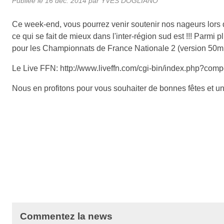
Publiée le
16 déc. 2014
par
YVES DOGLIANO
Ce week-end, vous pourrez venir soutenir nos nageurs lors 
ce qui se fait de mieux dans l'inter-région sud est !!! Parm
pour les Championnats de France Nationale 2 (version 50m cet
Le Live FFN: http://www.liveffn.com/cgi-bin/index.php?com
Nous en profitons pour vous souhaiter de bonnes fêtes et un b
Commentez la news