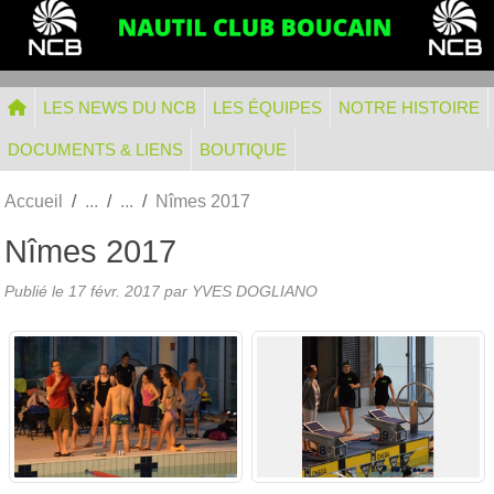
Panneau de gestion des cookies
LES NEWS DU NCB
LES ÉQUIPES
NOTRE HISTOIRE
DOCUMENTS & LIENS
BOUTIQUE
Accueil
Nîmes 2017
Nîmes 2017
Publié le
17 févr. 2017
par
YVES DOGLIANO